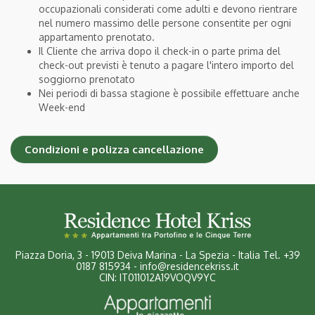
occupazionali considerati come adulti e devono rientrare
nel numero massimo delle persone consentite per ogni
appartamento prenotato.
Il Cliente che arriva dopo il check-in o parte prima del
check-out previsti è tenuto a pagare l'intero importo del
soggiorno prenotato
Nei periodi di bassa stagione è possibile effettuare anche
Week-end
Condizioni e polizza cancellazione
Piazza Doria, 3
-
19013 Deiva Marina - La Spezia - Italia
Tel.
+39
0187 815934
-
info@residencekriss.it
CIN: IT011012A19VOQV9YC