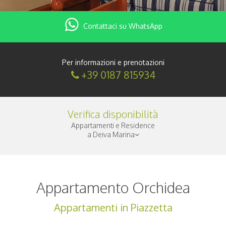
Contattaci su WhatsApp
Per informazioni e prenotazioni
+39 0187 815934
Verifica disponibilità
Appartamenti e Residence
a Deiva Marina
Check-in
|
Appartamento Orchidea
Notti
|
Appartamenti in Piazzetta