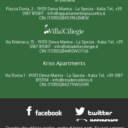
Piazza Doria, 2 - 19013 Deiva Marina - La Spezia - Italia
Tel.
+39
0187 815817
-
info@appartamentinpiazzetta.it
CIN: IT011012B4SYRH2MEW
Via Embriaco, 15 - 19013 Deiva Marina - La Spezia - Italia
Tel.
+39
0187 815817
-
info@villadelleciliegie.it
CIN: IT011012B44R3WOTU6
Kriss Apartments
Via Roma 1 - 19013 Deiva Marina - La Spezia - Italia
Tel.
+39 0187
815934
-
info@residencekriss.it
CIN: IT011012B4Z79WG59R
Questo sito utilizza cookie, anche di terze parti. Se vuoi saperne