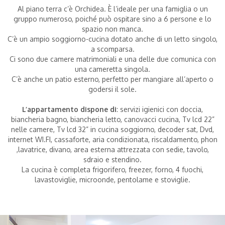
Adulti
|
Al piano terra c’è Orchidea. È l’ideale per una famiglia o un
gruppo numeroso, poiché può ospitare sino a 6 persone e lo
spazio non manca.
C’è un ampio soggiorno-cucina dotato anche di un letto singolo,
Bambini
|
(0-2 anni)
a scomparsa.
Ci sono due camere matrimoniali e una delle due comunica con
una cameretta singola.
C’è anche un patio esterno, perfetto per mangiare all’aperto o
godersi il sole.
L’appartamento dispone di
: servizi igienici con doccia,
biancheria bagno, biancheria letto, canovacci cucina, Tv lcd 22”
nelle camere, Tv lcd 32” in cucina soggiorno, decoder sat, Dvd,
internet WI.FI, cassaforte, aria condizionata, riscaldamento, phon
,lavatrice, divano, area esterna attrezzata con sedie, tavolo,
sdraio e stendino.
La cucina è completa frigorifero, freezer, forno, 4 fuochi,
lavastoviglie, microonde, pentolame e stoviglie.