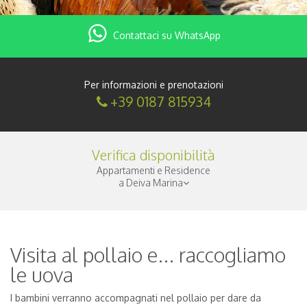
Contattaci su WhatsApp
Per informazioni e prenotazioni
+39 0187 815934
Verifica disponibilità
Appartamenti e Residence
a Deiva Marina
Check-in
|
Visita al pollaio e... raccogliamo
le uova
Notti
|
I bambini verranno accompagnati nel pollaio per dare da